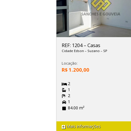
REF: 1204
–
Casas
Cidade Edson
–
Suzano
–
SP
Locação:
R$ 1.200,00
2
1
2
1
84.00 m²
Mais informações