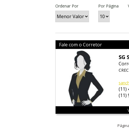
Ordenar Por
Por Página
Fale com o Corretor
SG 
Corr
CRECI
sanc
(11)
(11)
Página