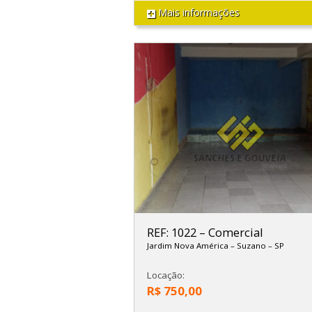
Mais informações
REF: 1022
–
Comercial
Jardim Nova América
–
Suzano
–
SP
Locação:
R$ 750,00