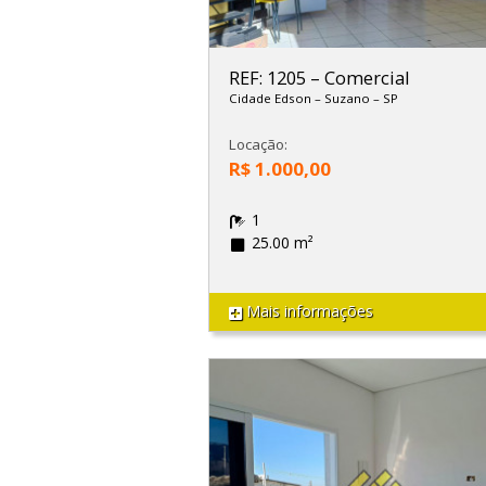
REF: 1205
–
Comercial
Cidade Edson
–
Suzano
–
SP
Locação:
R$ 1.000,00
1
25.00 m²
Mais informações