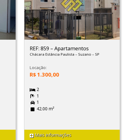
REF: 859
–
Apartamentos
Chácara Estância Paulista
–
Suzano
–
SP
Locação:
R$ 1.300,00
2
1
1
42.00 m²
Mais informações