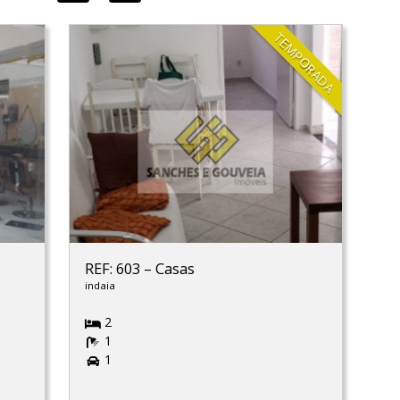
TEMPORADA
REF: 603
–
Casas
indaia
2
1
1