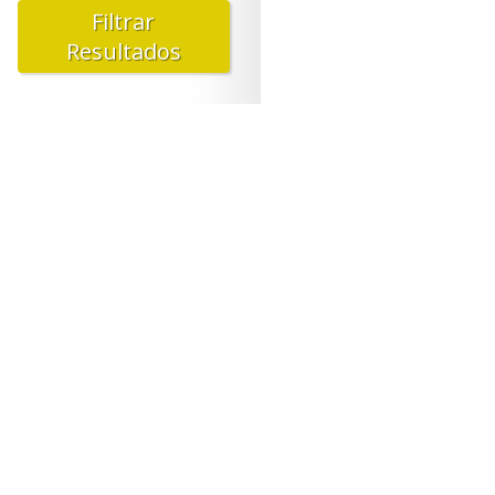
Jardim Maite (1)
Filtrar
Jardim Margareth (1)
Resultados
Jardim Marica (1)
Jardim Modelo (2)
Jardim Monte Cristo (3)
Jardim Nena (1)
Jardim Nova América (1)
Jardim Nápoli I (1)
Jardim Nélia (1)
Jardim Obelisco (1)
Jardim Quaresmeira (1)
Jardim Realce (1)
Jardim Revista (4)
Jardim Santa Carolina (1)
Jardim Santa Helena (2)
Jardim Santa Inês (1)
Jardim Santa Lúcia (1)
Jardim Santos Dumont II (1)
Jardim Suzano (4)
Jardim São Bernardino (1)