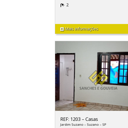
2
Mais informações
REF: 1203
–
Casas
Jardim Suzano
–
Suzano
–
SP