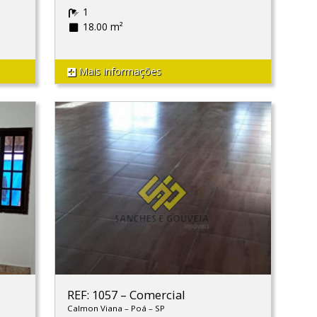
1
18.00 m²
Mais informações
REF: 1057
–
Comercial
Calmon Viana
–
Poá
–
SP