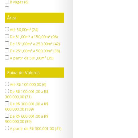
Jardim Carlos Cooper (2)
8 vagas (6)
Jardim Casa Branca (3)
10 vagas (3)
Jardim Chácara Méa (1)
18 vagas (1)
Área
Jardim Cintia (1)
Jardim Dayse (1)
Até 50,00m² (24)
Jardim Dora (2)
De 51,00m² a 150,00m² (96)
Jardim Elza (1)
De 151,00m² a 250,00m² (42)
Jardim Estela (1)
De 251,00m² a 500,00m² (38)
Jardim Europa (4)
A partir de 501,00m² (35)
Jardim Freire (1)
Faixa de Valores
Jardim Gardênia Azul (1)
Jardim Graziela (1)
Até R$ 100.000,00 (6)
Jardim Imperador (4)
De R$ 100.001,00 a R$
Jardim Itapark (1)
300.000,00 (71)
Jardim Itaquá (1)
De R$ 300.001,00 a R$
Jardim Jaraguá (Itaim Paulista)
600.000,00 (109)
(1)
De R$ 600.001,00 a R$
Jardim Leblon (2)
900.000,00 (39)
Jardim Lincoln (6)
A partir de R$ 900.001,00 (41)
Jardim Luella (1)