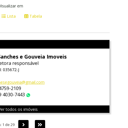
Visualizar em
Lista
Tabela
Sanches e Gouveia Imoveis
etora responsável
: 035672-J
hesegouveia@gmail.com
 4759-2109
 9 4030-7443
WhatsApp
Ver todos os imóveis
Próxima
Última
: 1 de 29