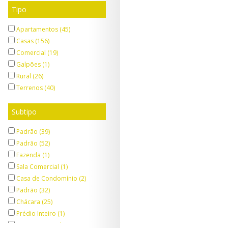
Tipo
Apartamentos (45)
Casas (156)
Comercial (19)
Galpões (1)
Rural (26)
Terrenos (40)
Subtipo
Padrão (39)
Padrão (52)
Fazenda (1)
Sala Comercial (1)
Casa de Condomínio (2)
Padrão (32)
Chácara (25)
Prédio Inteiro (1)
Casa Comercial (3)