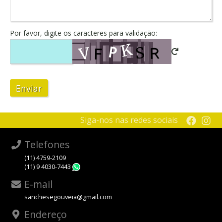
Por favor, digite os caracteres para validação:
Enviar
Siga-nos nas redes sociais
Telefones
(11) 4759-2109
(11) 9 4030-7443
WhatsApp
E-mail
sanchesegouveia@gmail.com
Endereço