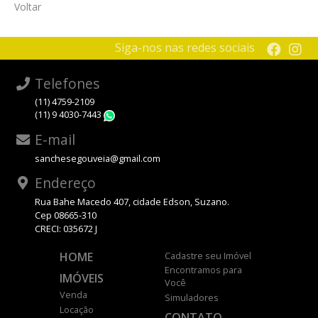
Voltar
Siga-nos nas redes sociais
Telefones
(11) 4759-2109
(11) 9 4030-7443
WhatsApp
E-mail
sanchesegouveia@gmail.com
Endereço
Rua Bahe Macedo 407, cidade Edson, Suzano.
Cep 08665-310
CRECI: 035672 J
HOME
Cadastre seu Imóvel
Encontramos para
IMÓVEIS
Você
Venda
Simuladores
Locação
CONTATO