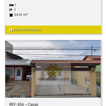
1
1
54.41 m²
Mais informações
REF: 656
–
Casas