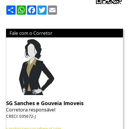
Share
WhatsApp
Facebook
Twitter
Email
Fale com o Corretor
SG Sanches e Gouveia Imoveis
Corretora responsável
CRECI: 035672-J
sanchesegouveia@gmail.com