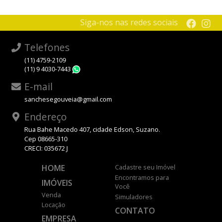
Siga-nos nas redes sociais
Telefones
(11) 4759-2109
(11) 9 4030-7443
WhatsApp
E-mail
sanchesegouveia@gmail.com
Endereço
Rua Bahe Macedo 407, cidade Edson, Suzano.
Cep 08665-310
CRECI: 035672 J
HOME
Cadastre seu Imóvel
Encontramos para
IMÓVEIS
Você
Venda
Simuladores
Locação
CONTATO
EMPRESA