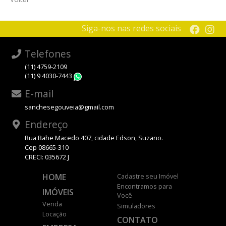
Siga-nos nas redes sociais
Telefones
(11) 4759-2109
(11) 9 4030-7443
WhatsApp
E-mail
sanchesegouveia@gmail.com
Endereço
Rua Bahe Macedo 407, cidade Edson, Suzano.
Cep 08665-310
CRECI: 035672 J
HOME
Cadastre seu Imóvel
Encontramos para
IMÓVEIS
Você
Venda
Simuladores
Locação
CONTATO