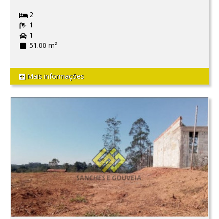
2
1
1
51.00 m²
Mais informações