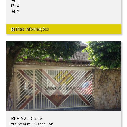
2
5
Mais informações
REF: 92
–
Casas
Vila Amorim
–
Suzano
–
SP