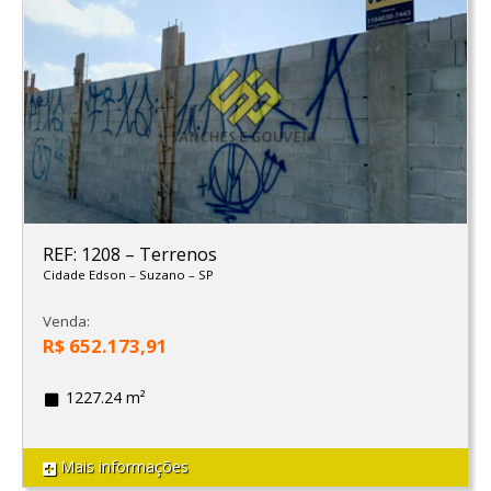
REF: 1208
–
Terrenos
Cidade Edson
–
Suzano
–
SP
Venda:
R$ 652.173,91
1227.24 m²
Mais informações