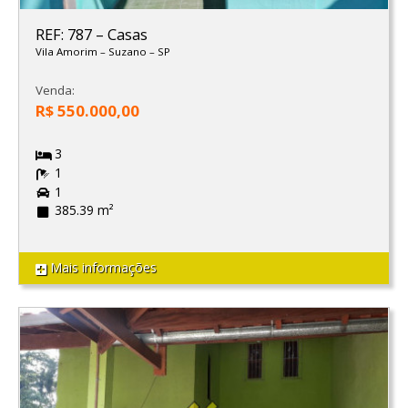
REF: 787
–
Casas
Vila Amorim
–
Suzano
–
SP
Venda:
R$ 550.000,00
3
1
1
385.39 m²
Mais informações