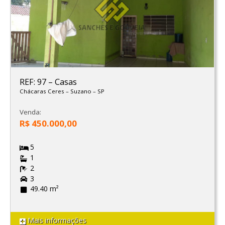
REF: 97
–
Casas
Chácaras Ceres
–
Suzano
–
SP
Venda:
R$ 450.000,00
5
1
2
3
49.40 m²
Mais informações