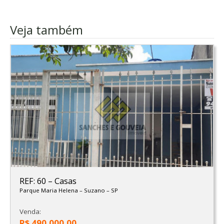
Veja também
REF: 60
–
Casas
Parque Maria Helena
–
Suzano
–
SP
Venda:
R$ 490.000,00