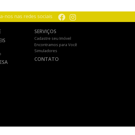
a-nos nas redes sociais
E
SERVIÇOS
Cadastre seu Imóvel
EIS
Encontramos para Você
Simuladores
o
CONTATO
ESA