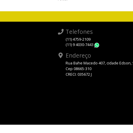
Telefones
(11) 4759-2109
(11) 9 4030-7443
WhatsApp
Endereço
Rua Bahe Macedo 407, cidade Edson,
Cep 08665-310
CRECI: 035672 J