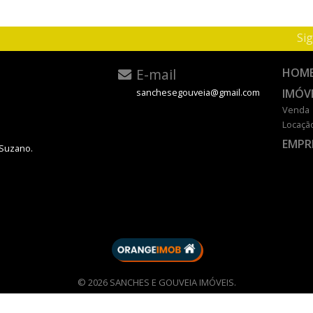
Sig
E-mail
HOM
IMÓV
sanchesegouveia@gmail.com
Venda
Locaçã
EMPR
 Suzano.
DESENVOLVIDO POR
© 2026 SANCHES E GOUVEIA IMÓVEIS.