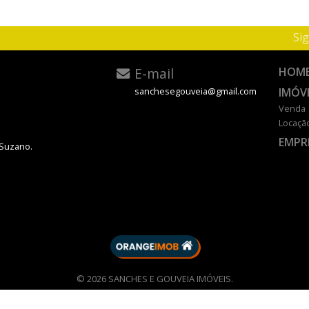
Sig
E-mail
HOM
IMÓV
sanchesegouveia@gmail.com
Venda
Locaçã
EMPR
 Suzano.
DESENVOLVIDO POR
© 2026 SANCHES E GOUVEIA IMÓVEIS.