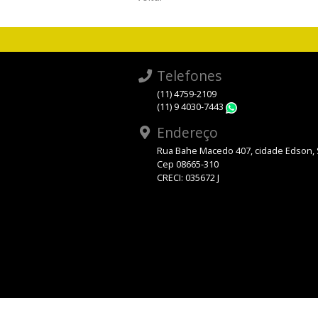
Telefones
(11) 4759-2109
(11) 9 4030-7443
WhatsApp
Endereço
Rua Bahe Macedo 407, cidade Edson,
Cep 08665-310
CRECI: 035672 J