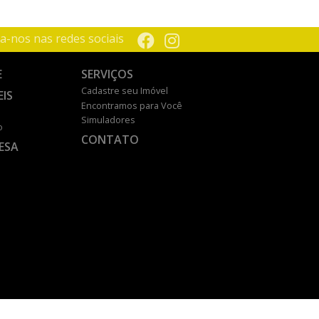
a-nos nas redes sociais
E
SERVIÇOS
Cadastre seu Imóvel
EIS
Encontramos para Você
Simuladores
o
CONTATO
ESA