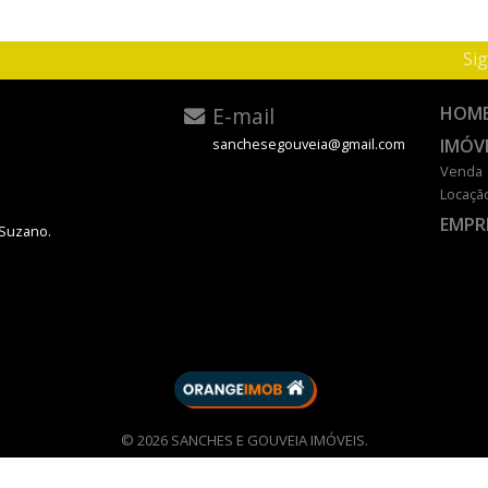
Sig
E-mail
HOM
IMÓV
sanchesegouveia@gmail.com
Venda
Locaçã
EMPR
 Suzano.
DESENVOLVIDO POR
© 2026 SANCHES E GOUVEIA IMÓVEIS.