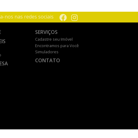
a-nos nas redes sociais
E
SERVIÇOS
Cadastre seu Imóvel
EIS
Encontramos para Você
Simuladores
o
CONTATO
ESA