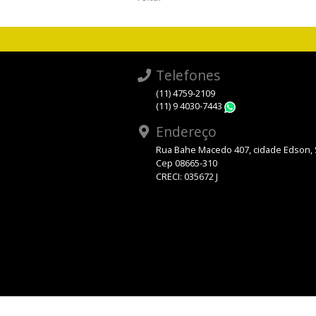
Telefones
(11) 4759-2109
(11) 9 4030-7443
WhatsApp
Endereço
Rua Bahe Macedo 407, cidade Edson,
Cep 08665-310
CRECI: 035672 J