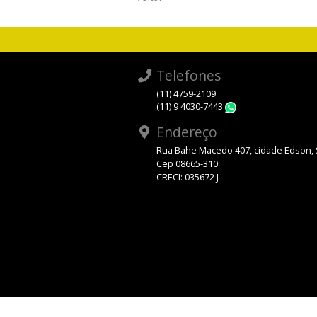
Telefones
(11) 4759-2109
(11) 9 4030-7443
WhatsApp
Endereço
Rua Bahe Macedo 407, cidade Edson,
Cep 08665-310
CRECI: 035672 J