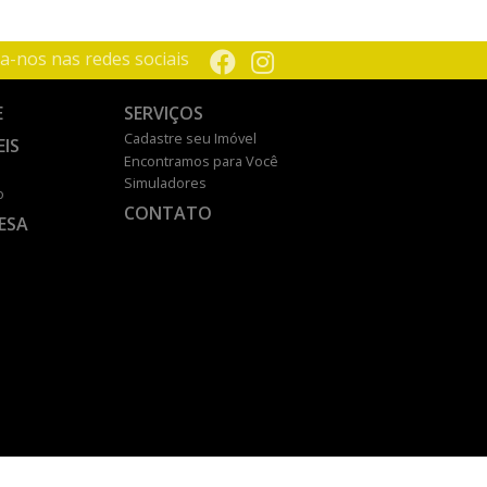
a-nos nas redes sociais
E
SERVIÇOS
Cadastre seu Imóvel
EIS
Encontramos para Você
Simuladores
o
CONTATO
ESA