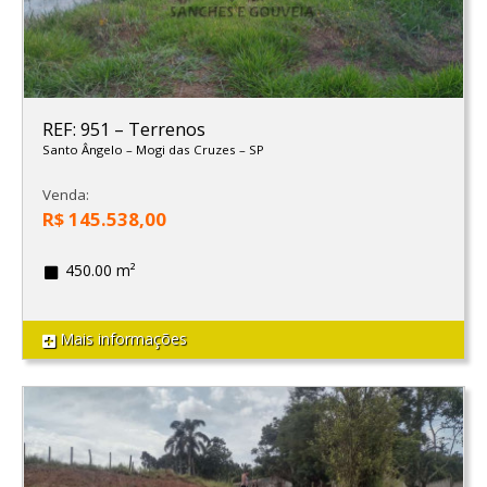
REF: 951
–
Terrenos
Santo Ângelo
–
Mogi das Cruzes
–
SP
Venda:
R$ 145.538,00
450.00 m²
Mais informações