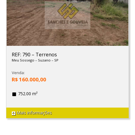
REF: 790
–
Terrenos
Meu Sossego
–
Suzano
–
SP
Venda:
R$ 160.000,00
752.00 m²
Mais informações