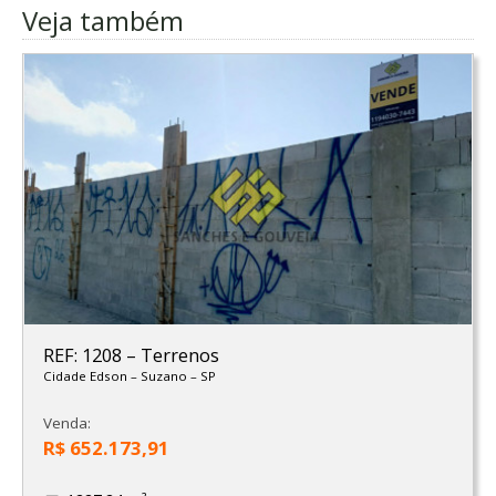
Veja também
REF: 1208
–
Terrenos
Cidade Edson
–
Suzano
–
SP
Venda:
R$ 652.173,91