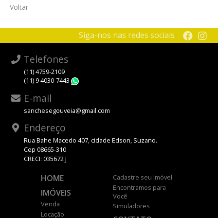
Voltar
Siga-nos nas redes sociais
Telefones
(11) 4759-2109
(11) 9 4030-7443
WhatsApp
E-mail
sanchesegouveia@gmail.com
Endereço
Rua Bahe Macedo 407, cidade Edson, Suzano.
Cep 08665-310
CRECI: 035672 J
HOME
Cadastre seu Imóvel
Encontramos para
IMÓVEIS
Você
Venda
Simuladores
Locação