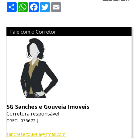
Share
WhatsApp
Facebook
Twitter
Email
Fale com o Corretor
SG Sanches e Gouveia Imoveis
Corretora responsável
CRECI: 035672-J
sanchesegouveia@gmail.com