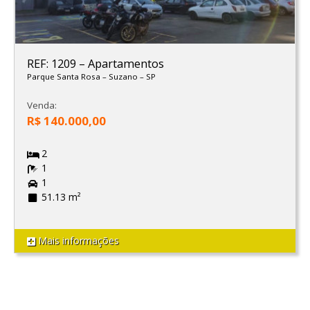
REF: 1209
–
Apartamentos
Parque Santa Rosa
–
Suzano
–
SP
Venda:
R$ 140.000,00
2
1
1
51.13 m²
Mais informações