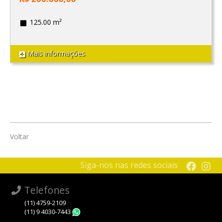
125.00 m²
Mais informações
Voltar
Siga-nos nas redes sociais
Telefones
(11) 4759-2109
(11) 9 4030-7443
WhatsApp