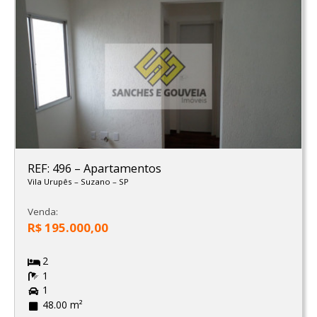
REF: 496
–
Apartamentos
Vila Urupês
–
Suzano
–
SP
Venda:
R$ 195.000,00
2
1
1
48.00 m²