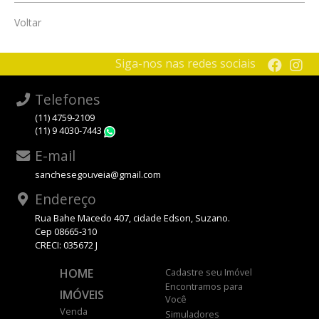
Voltar
Siga-nos nas redes sociais
Telefones
(11) 4759-2109
(11) 9 4030-7443
WhatsApp
E-mail
sanchesegouveia@gmail.com
Endereço
Rua Bahe Macedo 407, cidade Edson, Suzano.
Cep 08665-310
CRECI: 035672 J
HOME
Cadastre seu Imóvel
Encontramos para
IMÓVEIS
Você
Venda
Simuladores