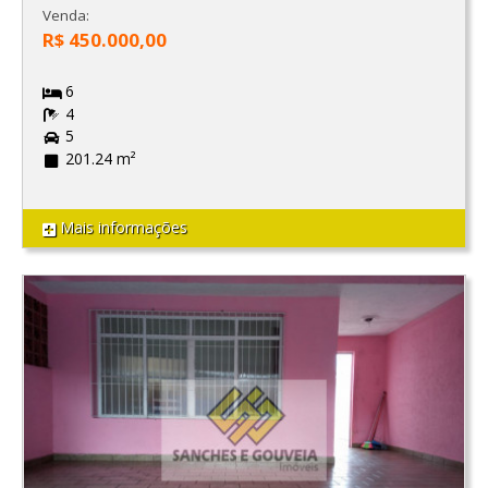
Venda:
R$ 450.000,00
6
4
5
201.24 m²
Mais informações