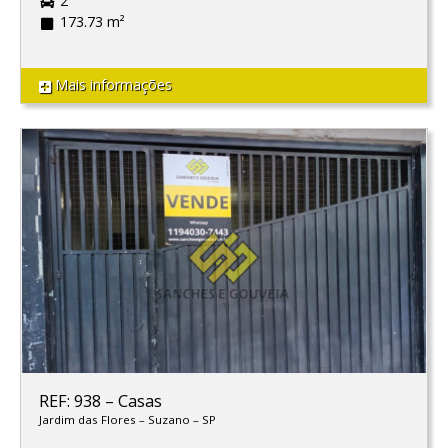
2
173.73 m²
Mais informações
REF: 938
–
Casas
Jardim das Flores
–
Suzano
–
SP