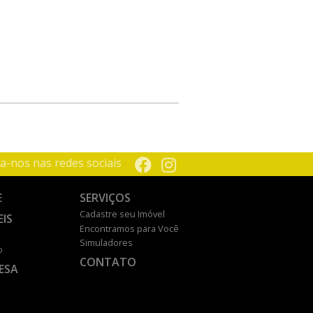
a-nos nas redes sociais
E
SERVIÇOS
Cadastre seu Imóvel
EIS
Encontramos para Você
Simuladores
o
CONTATO
ESA