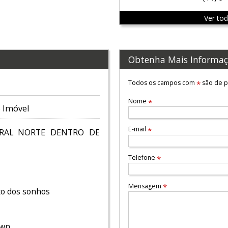
Ver to
Obtenha Mais Informaç
Todos os campos com
são de p
*
Nome
*
 Imóvel
E-mail
*
RAL NORTE DENTRO DE
Telefone
*
Mensagem
*
to dos sonhos
own