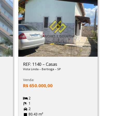
REF: 1140
–
Casas
Vista Linda
–
Bertioga
–
SP
Venda:
R$ 650.000,00
2
1
2
80.43 m²