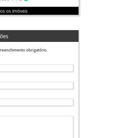
dos os imóveis
ões
reenchimento obrigatório.