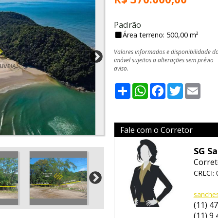
Padrão
Área terreno: 500,00 m²
Valores informados e disponibilidade d
imóvel sujeitos a alterações sem prévio
aviso.
Share
WhatsApp
Facebook
Twitter
Emai
Fale com o Corretor
SG Sa
Corret
CRECI: 
sanche
(11) 4
(11) 9