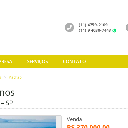
(11) 4759-2109
(11) 9 4030-7443
Wh
PRESA
SERVIÇOS
CONTATO
s
Padrão
enos
 – SP
Venda
R$ 370.000,00