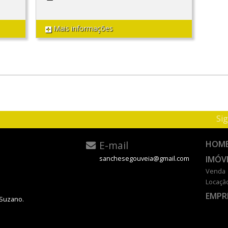
Mais informações
Sig
E-mail
HOM
IMÓV
sanchesegouveia@gmail.com
Venda
Locaçã
EMPR
 Suzano.