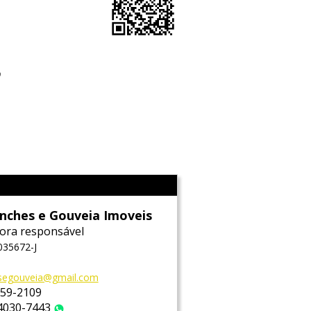
o
l
nches e Gouveia Imoveis
ora responsável
035672-J
segouveia@gmail.com
759-2109
 4030-7443
WhatsApp