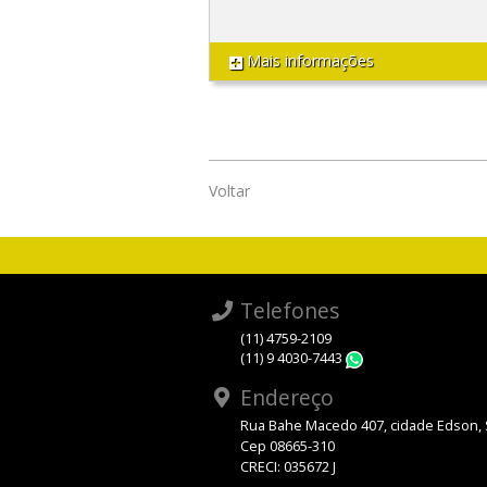
Mais informações
Voltar
Telefones
(11) 4759-2109
(11) 9 4030-7443
WhatsApp
Endereço
Rua Bahe Macedo 407, cidade Edson,
Cep 08665-310
CRECI: 035672 J