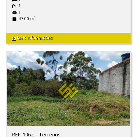
1
1
47.00 m²
Mais informações
REF: 1062
–
Terrenos