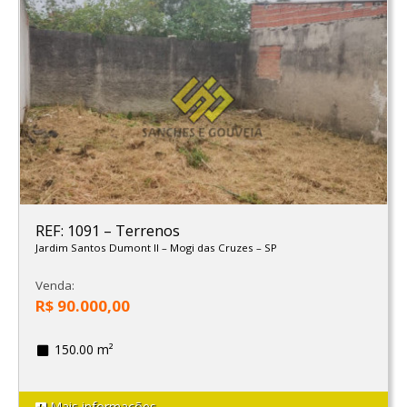
REF: 1091
–
Terrenos
Jardim Santos Dumont II
–
Mogi das Cruzes
–
SP
Venda:
R$ 90.000,00
150.00 m²
Mais informações