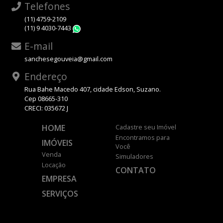
Telefones
(11) 4759-2109
(11) 9 4030-7443
WhatsApp
E-mail
sanchesegouveia@gmail.com
Endereço
Rua Bahe Macedo 407, cidade Edson, Suzano.
Cep 08665-310
CRECI: 035672 J
HOME
Cadastre seu Imóvel
Encontramos para
IMÓVEIS
Você
Venda
Simuladores
Locação
CONTATO
EMPRESA
SERVIÇOS
DESENVOLVIDO POR