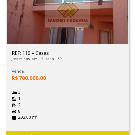
REF: 110
–
Casas
Jardim dos Ipês
–
Suzano
–
SP
Venda:
R$ 700.000,00
3
1
2
8
202.00 m²