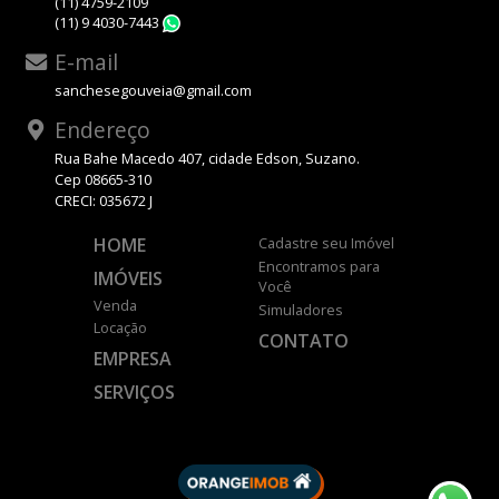
(11) 4759-2109
(11) 9 4030-7443
WhatsApp
E-mail
sanchesegouveia@gmail.com
Endereço
Rua Bahe Macedo 407, cidade Edson, Suzano.
Cep 08665-310
CRECI: 035672 J
HOME
Cadastre seu Imóvel
Encontramos para
IMÓVEIS
Você
Venda
Simuladores
Locação
CONTATO
EMPRESA
SERVIÇOS
DESENVOLVIDO POR