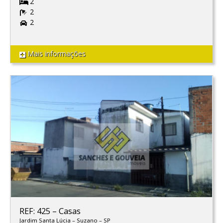
2
2
2
Mais informações
REF: 425
–
Casas
Jardim Santa Lúcia
–
Suzano
–
SP