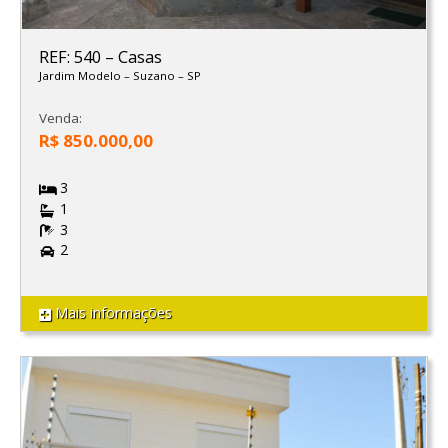
REF: 540
–
Casas
Jardim Modelo
–
Suzano
–
SP
Venda:
R$ 850.000,00
3
1
3
2
Mais informações