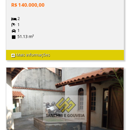
R$ 140.000,00
2
1
1
51.13 m²
Mais informações