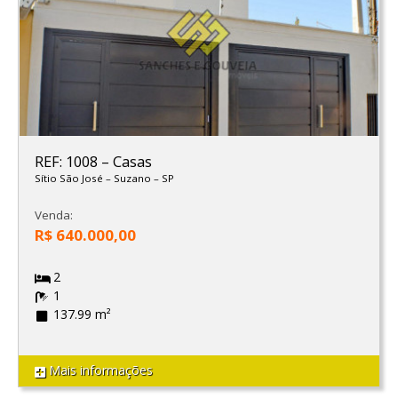
REF: 1008
–
Casas
Sítio São José
–
Suzano
–
SP
Venda:
R$ 640.000,00
2
1
137.99 m²
Mais informações