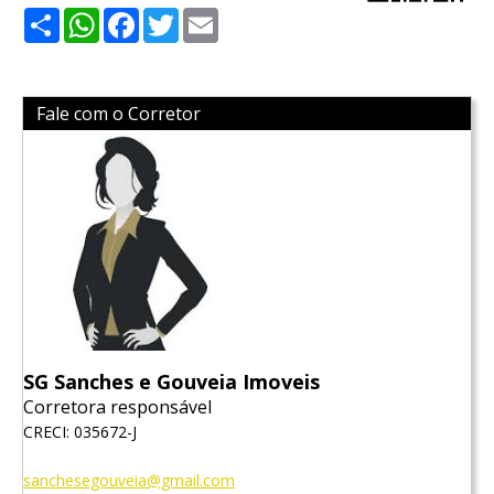
Share
WhatsApp
Facebook
Twitter
Email
Fale com o Corretor
SG Sanches e Gouveia Imoveis
Corretora responsável
CRECI: 035672-J
sanchesegouveia@gmail.com