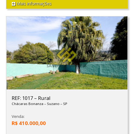
Mais informações
REF: 1017
–
Rural
Chácaras Bonanza
–
Suzano
–
SP
Venda:
R$ 410.000,00