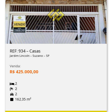
REF: 934
–
Casas
Jardim Lincoln
–
Suzano
–
SP
Venda:
R$ 425.000,00
2
2
2
162.35 m²