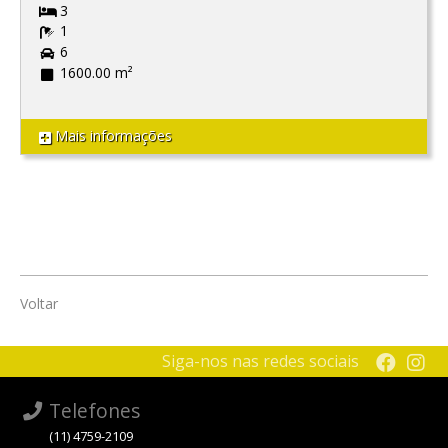
3
1
6
1600.00 m²
Mais informações
Voltar
Siga-nos nas redes sociais
Telefones
(11) 4759-2109