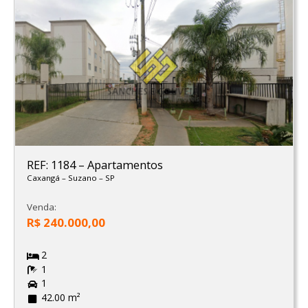
REF: 1184
–
Apartamentos
Caxangá
–
Suzano
–
SP
Venda:
R$ 240.000,00
2
1
1
42.00 m²