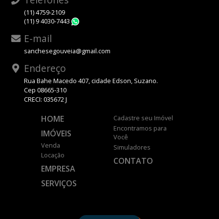
(11) 4759-2109
(11) 9 4030-7443
WhatsApp
E-mail
sanchesegouveia@gmail.com
Endereço
Rua Bahe Macedo 407, cidade Edson, Suzano.
Cep 08665-310
CRECI: 035672 J
HOME
Cadastre seu Imóvel
Encontramos para
IMÓVEIS
Você
Venda
Simuladores
Locação
CONTATO
EMPRESA
SERVIÇOS
DESENVOLVIDO POR