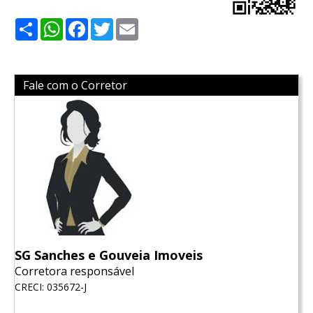
Share
WhatsApp
Facebook
Twitter
Email
Fale com o Corretor
SG Sanches e Gouveia Imoveis
Corretora responsável
CRECI: 035672-J