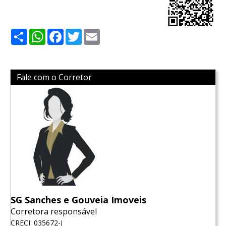
Share
WhatsApp
Facebook
Twitter
Email
Fale com o Corretor
SG Sanches e Gouveia Imoveis
Corretora responsável
CRECI: 035672-J