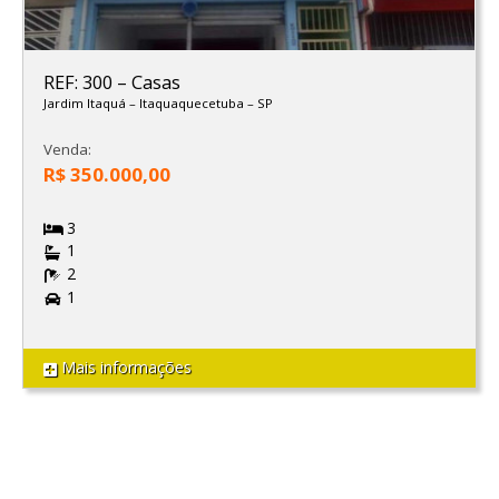
REF: 300
–
Casas
Jardim Itaquá
–
Itaquaquecetuba
–
SP
Venda:
R$ 350.000,00
3
1
2
1
Mais informações