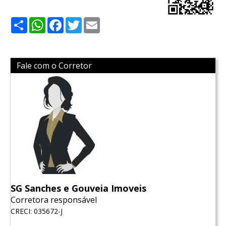
Share
WhatsApp
Facebook
Twitter
Email
Fale com o Corretor
SG Sanches e Gouveia Imoveis
Corretora responsável
CRECI: 035672-J