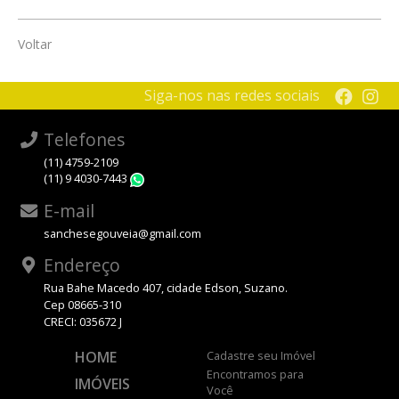
Voltar
Siga-nos nas redes sociais
Telefones
(11) 4759-2109
(11) 9 4030-7443
WhatsApp
E-mail
sanchesegouveia@gmail.com
Endereço
Rua Bahe Macedo 407, cidade Edson, Suzano.
Cep 08665-310
CRECI: 035672 J
HOME
Cadastre seu Imóvel
Encontramos para
IMÓVEIS
Você