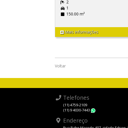
2
1
150.00 m²
Mais informações
Voltar
Telefones
(11) 4759-2109
(11) 9 4030-7443
WhatsApp
Endereço
Rua Bahe Macedo 407, cidade Edson,