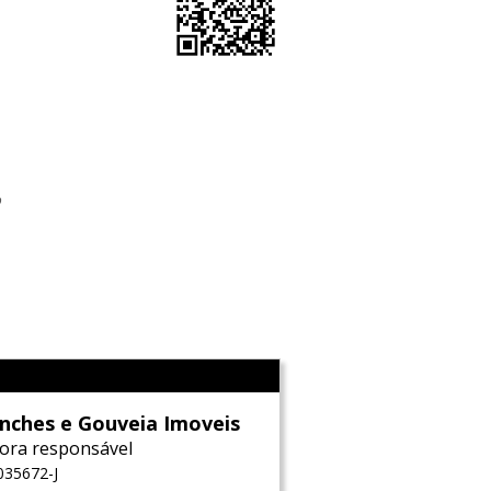
o
l
nches e Gouveia Imoveis
ora responsável
035672-J