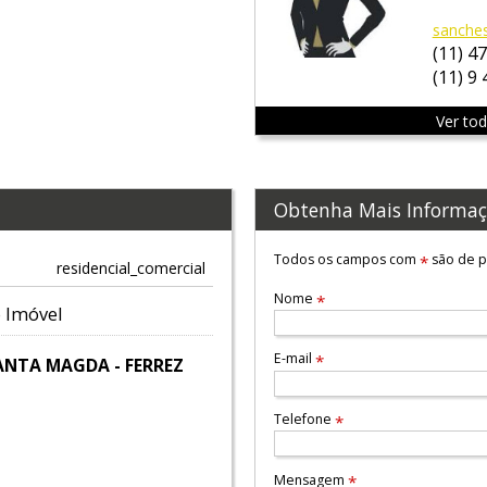
sanche
(11) 4
(11) 9
Ver to
Obtenha Mais Informaç
Todos os campos com
são de p
*
residencial_comercial
Nome
*
 Imóvel
E-mail
*
ANTA MAGDA - FERREZ
Telefone
*
Mensagem
*