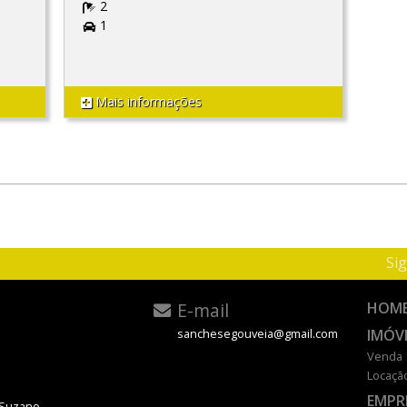
2
1
Mais informações
Sig
E-mail
HOM
IMÓV
sanchesegouveia@gmail.com
Venda
Locaçã
EMPR
 Suzano.