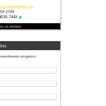
segouveia@gmail.com
759-2109
 4030-7443
WhatsApp
dos os imóveis
ões
reenchimento obrigatório.