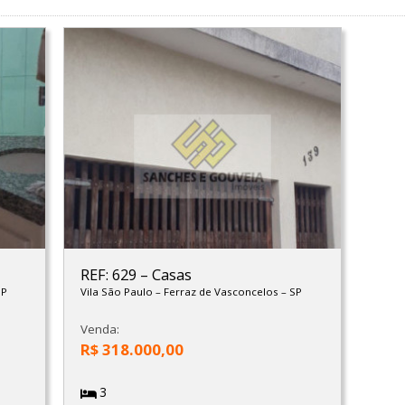
REF: 629
–
Casas
SP
Vila São Paulo
–
Ferraz de Vasconcelos
–
SP
Venda:
R$ 318.000,00
3