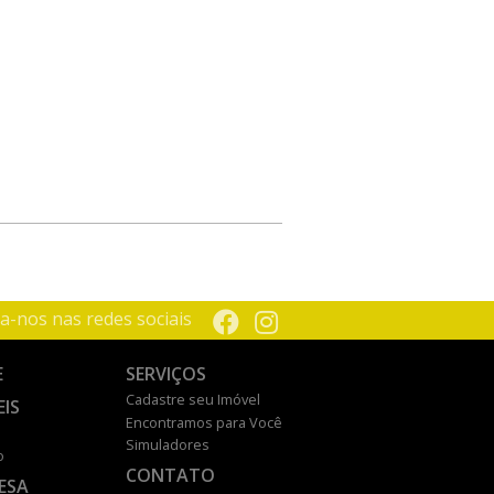
a-nos nas redes sociais
E
SERVIÇOS
Cadastre seu Imóvel
EIS
Encontramos para Você
Simuladores
o
CONTATO
ESA