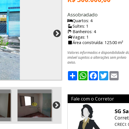
Assobradado
Quartos: 4
Suítes: 1
Banheiros: 4
Vagas: 1
Área construída: 125.00 m²
Valores informados e disponibilidade d
imóvel sujeitos a alterações sem prévio
aviso.
Share
WhatsApp
Facebook
Twitter
Emai
Fale com o Corretor
SG Sa
Corret
CRECI: 