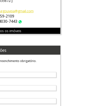
035672-J
segouveia@gmail.com
759-2109
 4030-7443
WhatsApp
dos os imóveis
ões
reenchimento obrigatório.