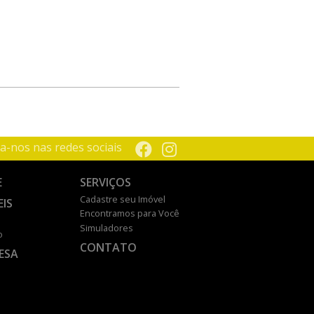
a-nos nas redes sociais
E
SERVIÇOS
Cadastre seu Imóvel
EIS
Encontramos para Você
Simuladores
o
CONTATO
ESA