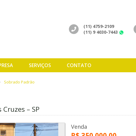
(11) 4759-2109
(11) 9 4030-7443
Wh
PRESA
SERVIÇOS
CONTATO
Sobrado Padrão
s Cruzes – SP
Venda
R$ 350.000,00