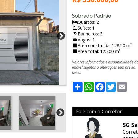
Sobrado Padrão
Quartos: 2
Suítes: 1
Banheiros: 3
Vagas: 1
Área construída: 128.20 m²
Área total: 125,00 m²
Valores informados e disponibilidade d
imóvel sujeitos a alterações sem prévio
aviso.
Share
WhatsApp
Facebook
Twitter
Emai
Fale com o Corretor
SG Sa
Corret