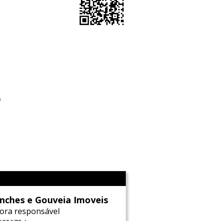
o
l
nches e Gouveia Imoveis
ora responsável