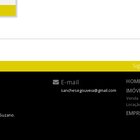
Sig
E-mail
HOM
IMÓV
sanchesegouveia@gmail.com
Venda
Locaçã
EMPR
 Suzano.