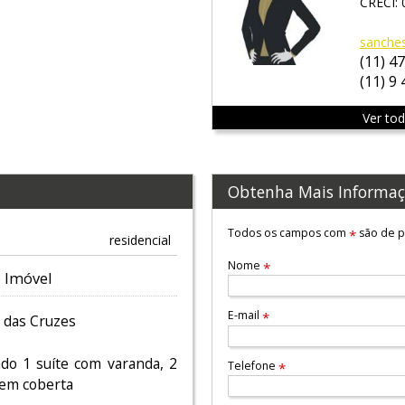
CRECI: 
sanche
(11) 4
(11) 9
Ver to
Obtenha Mais Informaç
Todos os campos com
são de p
*
residencial
Nome
*
 Imóvel
E-mail
*
 das Cruzes
do 1 suíte com varanda, 2
Telefone
*
gem coberta