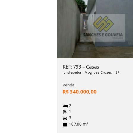
REF: 793
–
Casas
Jundiapeba
–
Mogi das Cruzes
–
SP
Venda:
R$ 340.000,00
2
1
3
107.00 m²