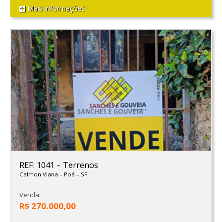
Mais informações
REF: 1041
–
Terrenos
Calmon Viana
–
Poá
–
SP
Venda:
R$ 270.000,00