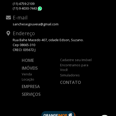
(11) 4759-2109
(11) 9 4030-7443
WhatsApp
E-mail
sanchesegouveia@gmail.com
Endereço
Rua Bahe Macedo 407, cidade Edson, Suzano.
Cep 08665-310
CRECI: 035672 J
HOME
Cadastre seu Imóvel
Encontramos para
IMÓVEIS
Você
Venda
Simuladores
Locação
CONTATO
EMPRESA
SERVIÇOS
DESENVOLVIDO POR