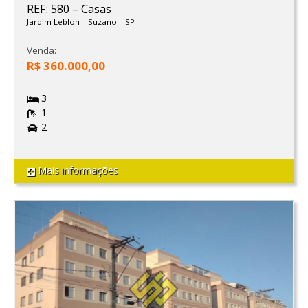
REF: 580
–
Casas
Jardim Leblon
–
Suzano
–
SP
Venda:
R$ 360.000,00
3
1
2
Mais informações