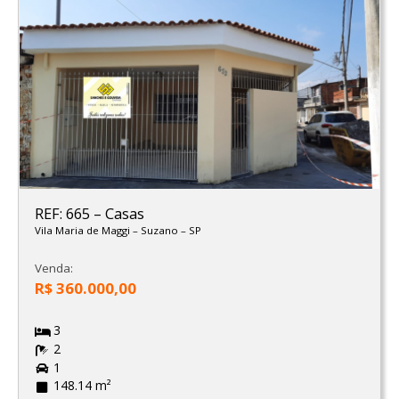
REF: 665
–
Casas
Vila Maria de Maggi
–
Suzano
–
SP
Venda:
R$ 360.000,00
3
2
1
148.14 m²