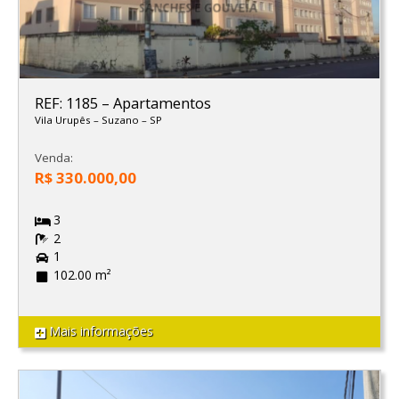
REF: 1185
–
Apartamentos
Vila Urupês
–
Suzano
–
SP
Venda:
R$ 330.000,00
3
2
1
102.00 m²
Mais informações