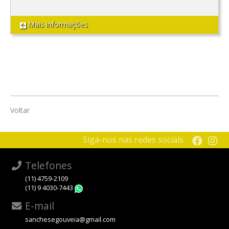
Mais informações
Voltar
Siga-nos nas redes sociais
Telefones
(11) 4759-2109
(11) 9 4030-7443
WhatsApp
E-mail
sanchesegouveia@gmail.com