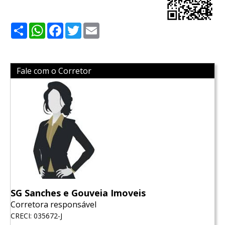
Share
WhatsApp
Facebook
Twitter
Email
Fale com o Corretor
SG Sanches e Gouveia Imoveis
Corretora responsável
CRECI: 035672-J