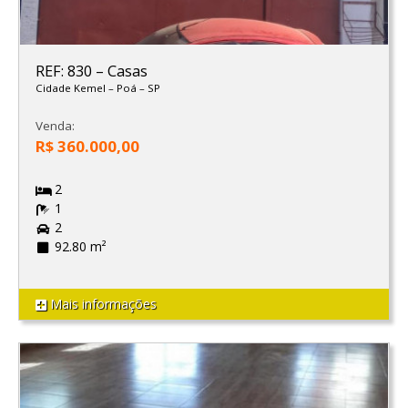
REF: 830
–
Casas
Cidade Kemel
–
Poá
–
SP
Venda:
R$ 360.000,00
2
1
2
92.80 m²
Mais informações