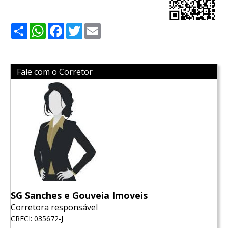
Share
WhatsApp
Facebook
Twitter
Email
Fale com o Corretor
SG Sanches e Gouveia Imoveis
Corretora responsável
CRECI: 035672-J