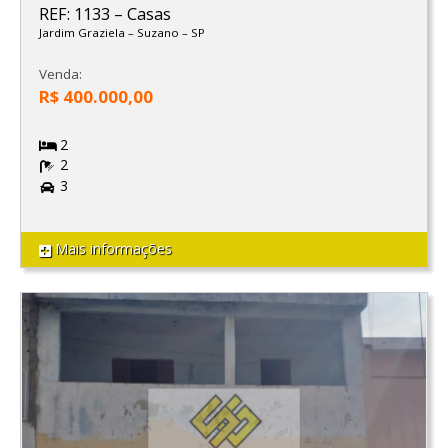
REF: 1133
–
Casas
Jardim Graziela
–
Suzano
–
SP
Venda:
R$ 400.000,00
2
2
3
Mais informações