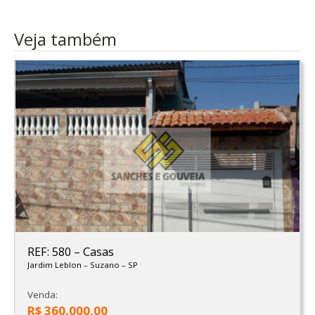
Veja também
REF: 580
–
Casas
Jardim Leblon
–
Suzano
–
SP
Venda:
R$ 360.000,00