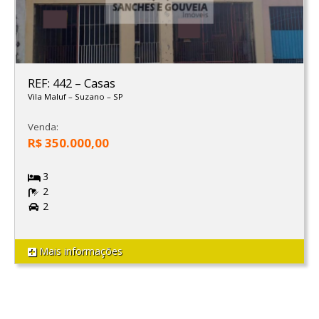
REF: 442
–
Casas
Vila Maluf
–
Suzano
–
SP
Venda:
R$ 350.000,00
3
2
2
Mais informações