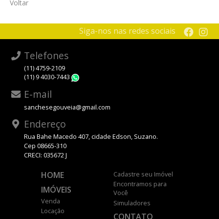
Voltar
Siga-nos nas redes sociais
Telefones
(11) 4759-2109
(11) 9 4030-7443
WhatsApp
E-mail
sanchesegouveia@gmail.com
Endereço
Rua Bahe Macedo 407, cidade Edson, Suzano.
Cep 08665-310
CRECI: 035672 J
HOME
Cadastre seu Imóvel
Encontramos para
IMÓVEIS
Você
Venda
Simuladores
Locação
CONTATO