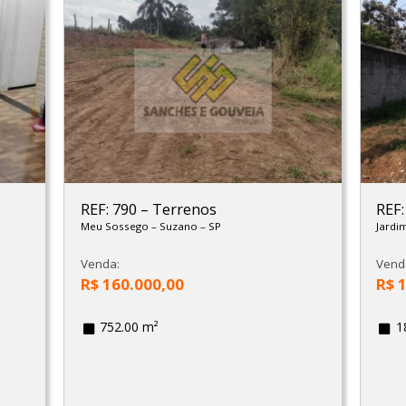
REF: 790
–
Terrenos
REF
Meu Sossego
–
Suzano
–
SP
Jardi
Venda:
Vend
R$ 160.000,00
R$ 
752.00 m²
1