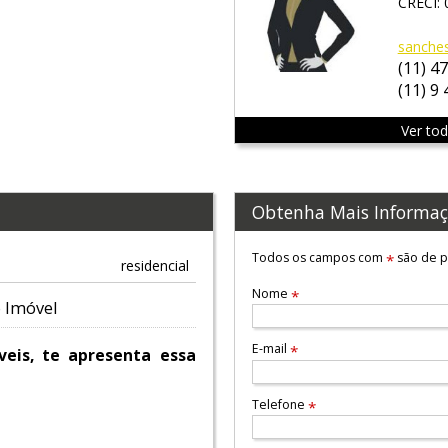
CRECI: 
sanche
(11) 4
(11) 9
Ver to
Obtenha Mais Informaç
Todos os campos com
são de p
*
residencial
Nome
*
 Imóvel
E-mail
*
eis, te apresenta essa
Telefone
*