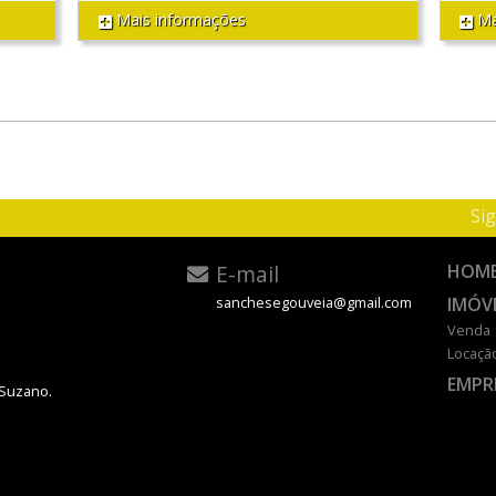
Mais informações
Ma
Sig
E-mail
HOM
IMÓV
sanchesegouveia@gmail.com
Venda
Locaçã
EMPR
 Suzano.