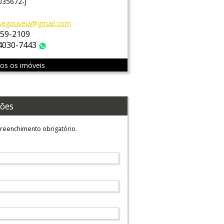
035672-J
segouveia@gmail.com
759-2109
 4030-7443
WhatsApp
dos os imóveis
ões
reenchimento obrigatório.