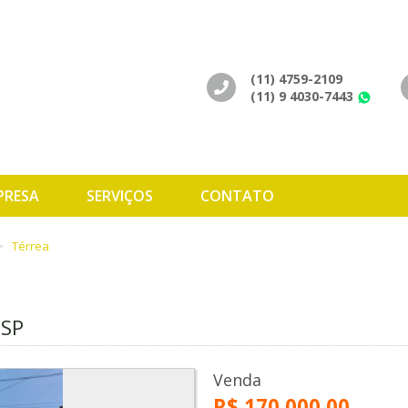
(11) 4759-2109
(11) 9 4030-7443
Wh
PRESA
SERVIÇOS
CONTATO
Térrea
 SP
Venda
R$ 170.000,00