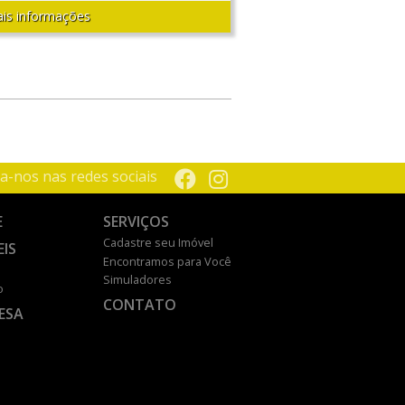
is informações
a-nos nas redes sociais
E
SERVIÇOS
Cadastre seu Imóvel
EIS
Encontramos para Você
Simuladores
o
CONTATO
ESA