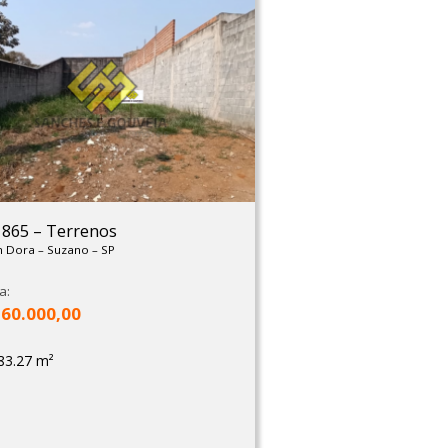
: 865
–
Terrenos
m Dora
–
Suzano
–
SP
a:
160.000,00
83.27 m²