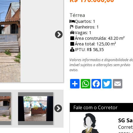
Térrea
Quartos: 1
Banheiros: 1
Vagas: 1
Área construída: 43.20 m²
Área total: 125,00 m²
IPTU: R$ 58,35
Valores informados e disponibilidade d
imóvel sujeitos a alterações sem prévio
aviso.
Share
WhatsApp
Facebook
Twitter
Emai
Fale com o Corretor
SG Sa
Corret