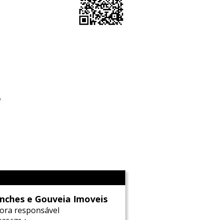
o
l
nches e Gouveia Imoveis
ora responsável