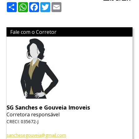
Share
WhatsApp
Facebook
Twitter
Email
Fale com o Corretor
SG Sanches e Gouveia Imoveis
Corretora responsável
CRECI: 035672-J
sanchesegouveia@gmail.com