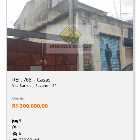
REF: 768
–
Casas
Vila Barros
–
Suzano
–
SP
Venda:
R$ 300.000,00
3
1
6
230.00 m²