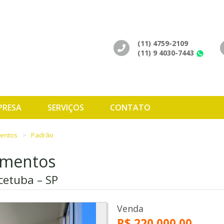
(11) 4759-2109
(11) 9 4030-7443
Wh
PRESA
SERVIÇOS
CONTATO
mentos
Padrão
amentos
cetuba – SP
Venda
R$ 220.000,00