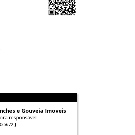
o
l
nches e Gouveia Imoveis
ora responsável
035672-J