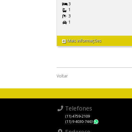
3
1
3
1
Mais informações
Voltar
Telefones
(11) 4759-2109
(11) 9 4030-7443
WhatsApp
Endereço