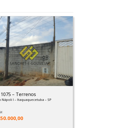
: 1075
–
Terrenos
m Nápoli I
–
Itaquaquecetuba
–
SP
a:
450.000,00