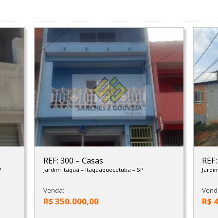
REF: 300
–
Casas
REF
P
Jardim Itaquá
–
Itaquaquecetuba
–
SP
Jardi
Venda:
Vend
R$ 350.000,00
R$ 