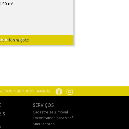
4.90 m²
is informações
a-nos nas redes sociais
E
SERVIÇOS
Cadastre seu Imóvel
EIS
Encontramos para Você
Simuladores
o