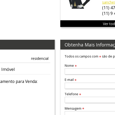
sanche
(11) 4
(11) 9
Ver to
Obtenha Mais Informaç
Todos os campos com
são de p
*
residencial
Nome
*
 Imóvel
E-mail
*
amento para Venda:
Telefone
*
Mensagem
*