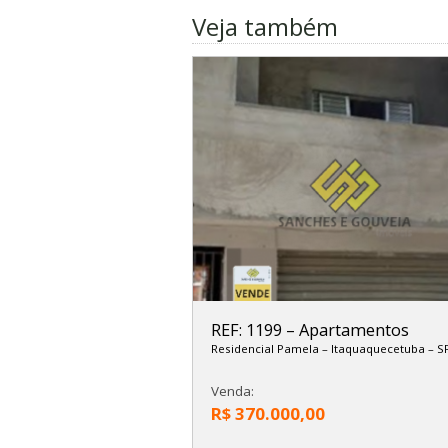
Veja também
REF: 1199
–
Apartamentos
Residencial Pamela
–
Itaquaquecetuba
–
S
Venda:
R$ 370.000,00