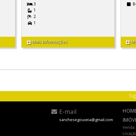
3
8
1
2
1
Mais informações
Ma
Sig
E-mail
HOM
IMÓV
sanchesegouveia@gmail.com
Venda
Locaçã