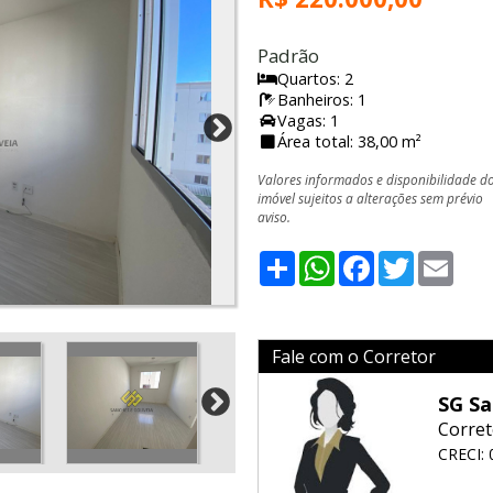
Padrão
Quartos: 2
Banheiros: 1
Vagas: 1
Área total: 38,00 m²
Valores informados e disponibilidade d
imóvel sujeitos a alterações sem prévio
aviso.
Share
WhatsApp
Facebook
Twitter
Emai
Fale com o Corretor
SG Sa
Corret
CRECI: 