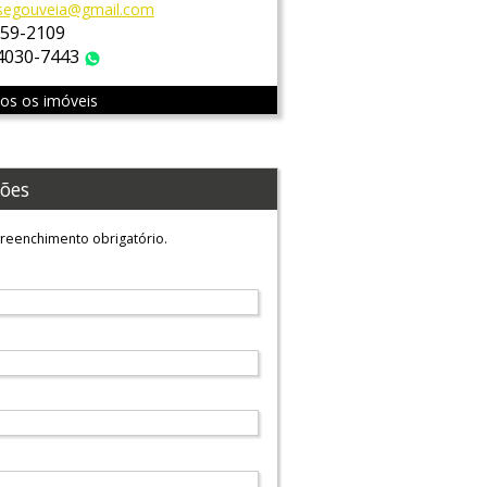
segouveia@gmail.com
759-2109
 4030-7443
WhatsApp
dos os imóveis
ões
reenchimento obrigatório.