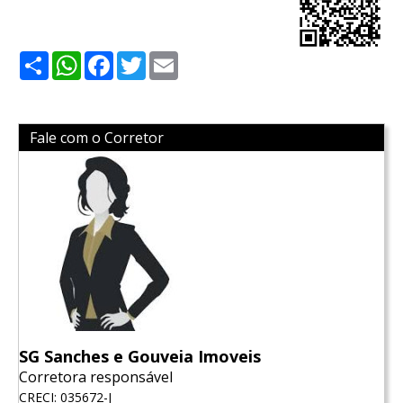
Share
WhatsApp
Facebook
Twitter
Email
Fale com o Corretor
SG Sanches e Gouveia Imoveis
Corretora responsável
CRECI: 035672-J