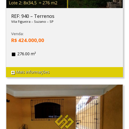
REF: 940
–
Terrenos
Vila Figueira
–
Suzano
–
SP
Venda:
R$ 424.000,00
276.00 m²
Mais informações