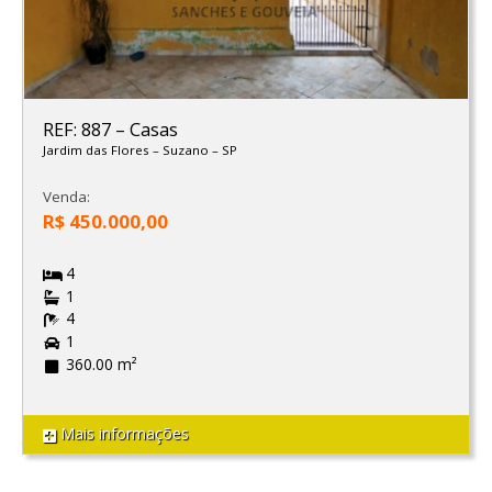
REF: 887
–
Casas
Jardim das Flores
–
Suzano
–
SP
Venda:
R$ 450.000,00
4
1
4
1
360.00 m²
Mais informações