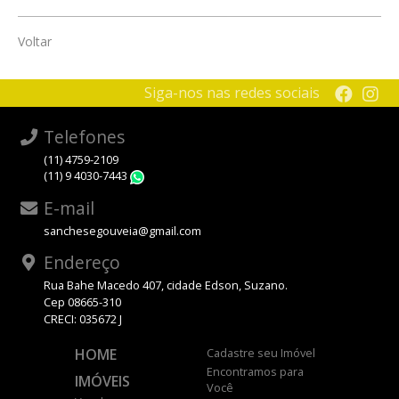
Voltar
Siga-nos nas redes sociais
Telefones
(11) 4759-2109
(11) 9 4030-7443
WhatsApp
E-mail
sanchesegouveia@gmail.com
Endereço
Rua Bahe Macedo 407, cidade Edson, Suzano.
Cep 08665-310
CRECI: 035672 J
HOME
Cadastre seu Imóvel
Encontramos para
IMÓVEIS
Você