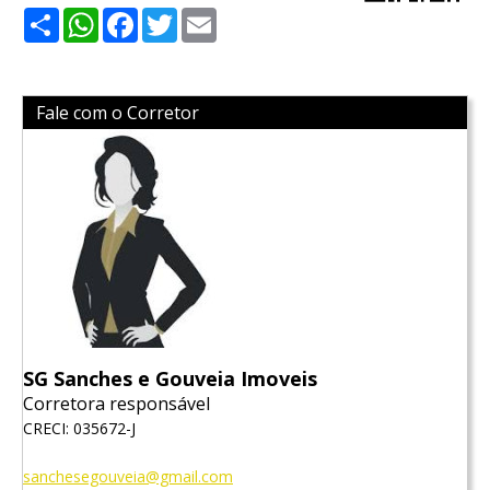
Share
WhatsApp
Facebook
Twitter
Email
Fale com o Corretor
SG Sanches e Gouveia Imoveis
Corretora responsável
CRECI: 035672-J
sanchesegouveia@gmail.com