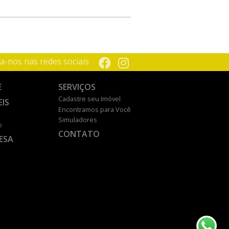
a-nos nas redes sociais
E
SERVIÇOS
Cadastre seu Imóvel
EIS
Encontramos para Você
Simuladores
o
CONTATO
ESA