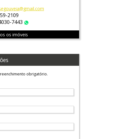
segouveia@gmail.com
759-2109
 4030-7443
WhatsApp
dos os imóveis
ões
reenchimento obrigatório.