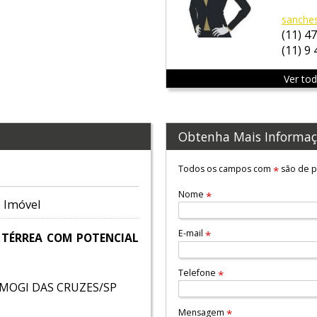
sanche
(11) 4
(11) 9
Ver to
Obtenha Mais Informaç
Todos os campos com
são de p
*
Nome
*
 Imóvel
E-mail
*
 TÉRREA COM POTENCIAL
Telefone
*
– MOGI DAS CRUZES/SP
Mensagem
*