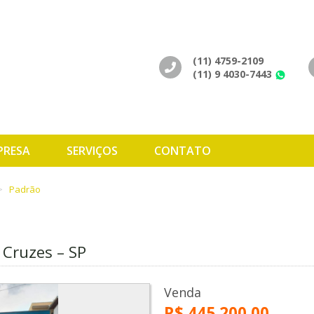
(11) 4759-2109
(11) 9 4030-7443
Wh
PRESA
SERVIÇOS
CONTATO
Padrão
s Cruzes – SP
Venda
R$ 445.200,00