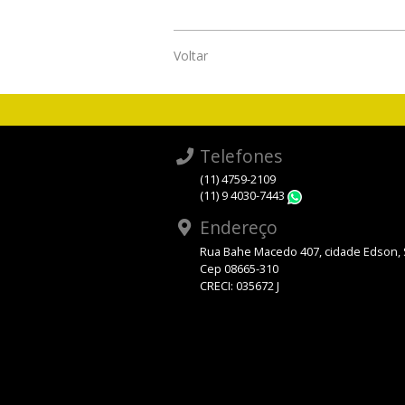
Voltar
Telefones
(11) 4759-2109
(11) 9 4030-7443
WhatsApp
Endereço
Rua Bahe Macedo 407, cidade Edson,
Cep 08665-310
CRECI: 035672 J