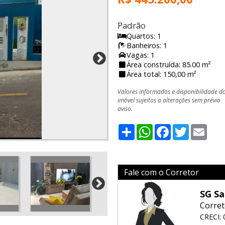
Padrão
Quartos: 1
Banheiros: 1
Vagas: 1
Área construída: 85.00 m²
Área total: 150,00 m²
Valores informados e disponibilidade d
imóvel sujeitos a alterações sem prévio
aviso.
Share
WhatsApp
Facebook
Twitter
Emai
Fale com o Corretor
SG Sa
Corret
CRECI: 