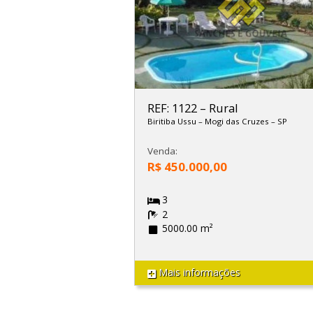
REF: 1122
–
Rural
Biritiba Ussu
–
Mogi das Cruzes
–
SP
Venda:
R$ 450.000,00
3
2
5000.00 m²
Mais informações