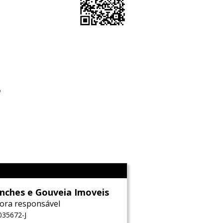
o
l
nches e Gouveia Imoveis
ora responsável
035672-J