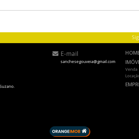
Sig
E-mail
HOM
IMÓV
sanchesegouveia@gmail.com
Venda
Locaçã
EMPR
 Suzano.
DESENVOLVIDO POR