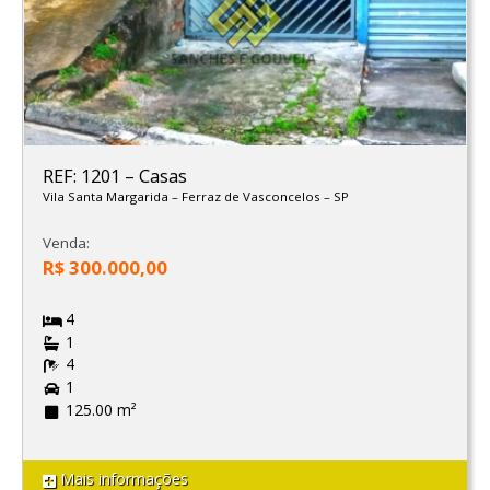
REF: 1201
–
Casas
Vila Santa Margarida
–
Ferraz de Vasconcelos
–
SP
Venda:
R$ 300.000,00
4
1
4
1
125.00 m²
Mais informações