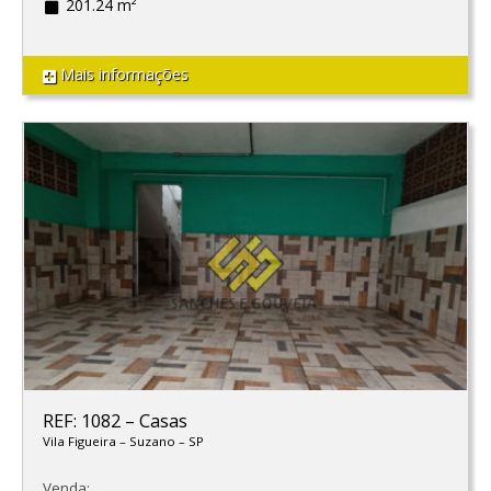
201.24 m²
Mais informações
REF: 1082
–
Casas
Vila Figueira
–
Suzano
–
SP
Venda: