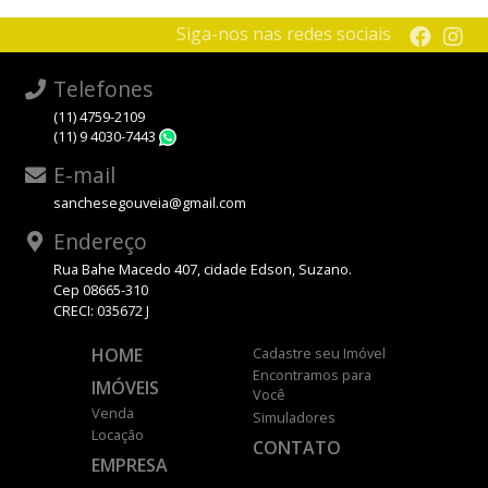
Siga-nos nas redes sociais
Telefones
(11) 4759-2109
(11) 9 4030-7443
WhatsApp
E-mail
sanchesegouveia@gmail.com
Endereço
Rua Bahe Macedo 407, cidade Edson, Suzano.
Cep 08665-310
CRECI: 035672 J
HOME
Cadastre seu Imóvel
Encontramos para
IMÓVEIS
Você
Venda
Simuladores
Locação
CONTATO
EMPRESA