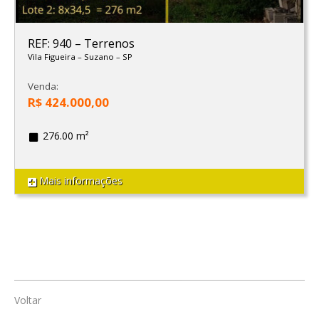
REF: 940
–
Terrenos
Vila Figueira
–
Suzano
–
SP
Venda:
R$ 424.000,00
276.00 m²
Mais informações
Voltar