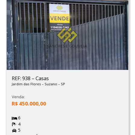
REF: 938
–
Casas
Jardim das Flores
–
Suzano
–
SP
Venda:
R$ 450.000,00
6
4
5