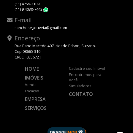
(11) 4759-2109
(11) 9 4030-7443
WhatsApp
E-mail
sanchesegouveia@gmail.com
Endereço
Rua Bahe Macedo 407, cidade Edson, Suzano.
Cep 08665-310
CRECI: 035672 J
HOME
Cadastre seu Imóvel
Encontramos para
IMÓVEIS
Você
Venda
Simuladores
Locação
CONTATO
EMPRESA
SERVIÇOS
DESENVOLVIDO POR