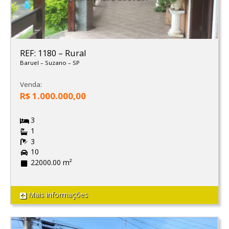
REF: 1180
–
Rural
Baruel
–
Suzano
–
SP
Venda:
R$ 1.000.000,00
3
1
3
10
22000.00 m²
Mais informações