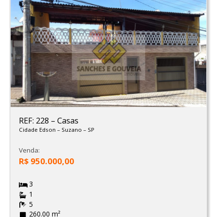
REF: 228
–
Casas
Cidade Edson
–
Suzano
–
SP
Venda:
R$ 950.000,00
3
1
5
260.00 m²