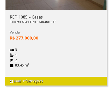
REF: 1085
–
Casas
Recanto Ouro Fino
–
Suzano
–
SP
Venda:
R$ 277.000,00
3
1
2
83.46 m²
Mais informações