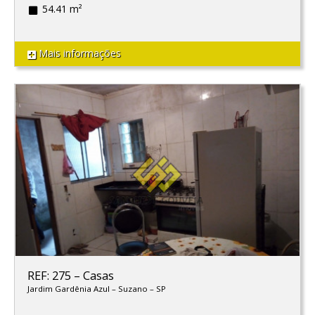
54.41 m²
Mais informações
REF: 275
–
Casas
Jardim Gardênia Azul
–
Suzano
–
SP