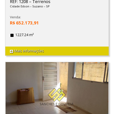
REF: 1208
–
Terrenos
Cidade Edson
–
Suzano
–
SP
Venda:
R$ 652.173,91
1227.24 m²
Mais informações