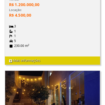
R$ 1.200.000,00
Locação:
R$ 4.500,00
3
1
1
5
230.00 m²
Mais informações