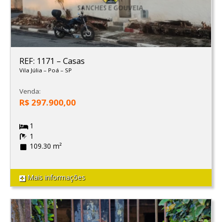
REF: 1171
–
Casas
Vila Júlia
–
Poá
–
SP
Venda:
R$ 297.900,00
1
1
109.30 m²
Mais informações