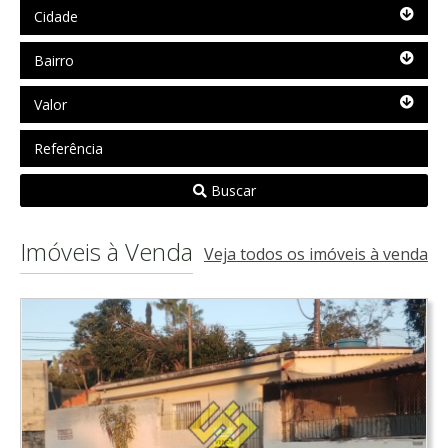
Cidade
Cidade
Bairro
Bairro
Valor
Valor
Referência
Buscar
Imóveis à Venda
Veja todos os imóveis à venda