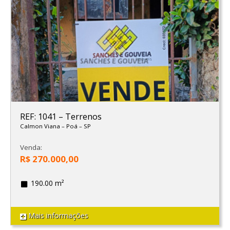
REF: 1041
–
Terrenos
Calmon Viana
–
Poá
–
SP
Venda:
R$ 270.000,00
190.00 m²
Mais informações