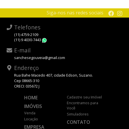
Siga-nos nas redes sociais
Telefones
(11) 4759-2109
(11) 9 4030-7443
WhatsApp
E-mail
sanchesegouveia@gmail.com
Endereço
Rua Bahe Macedo 407, cidade Edson, Suzano.
Cep 08665-310
CRECI: 035672 J
HOME
Cadastre seu Imóvel
Encontramos para
IMÓVEIS
Você
Venda
Simuladores
Locação
CONTATO
EMPRESA