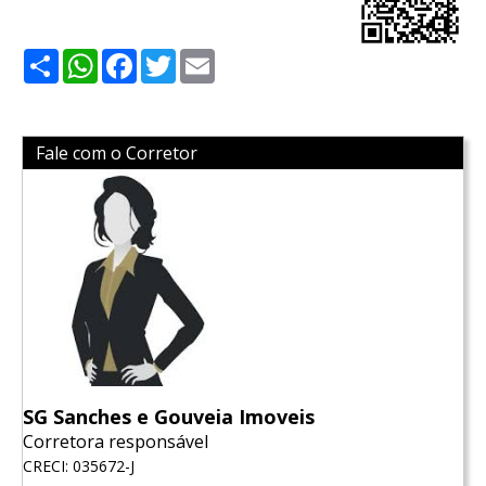
Share
WhatsApp
Facebook
Twitter
Email
Fale com o Corretor
SG Sanches e Gouveia Imoveis
Corretora responsável
CRECI: 035672-J