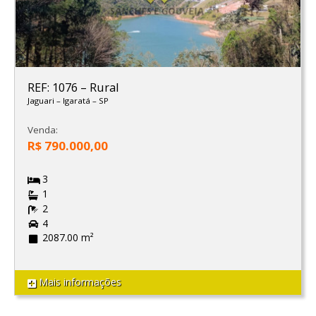
REF: 1076
–
Rural
Jaguari
–
Igaratá
–
SP
Venda:
R$ 790.000,00
3
1
2
4
2087.00 m²
Mais informações