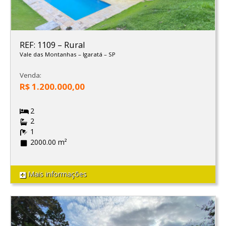
REF: 1109
–
Rural
Vale das Montanhas
–
Igaratá
–
SP
Venda:
R$ 1.200.000,00
2
2
1
2000.00 m²
Mais informações