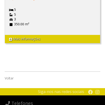
5
5
3
350.00 m²
Mais informações
Voltar
Siga-nos nas redes sociais
Telefones