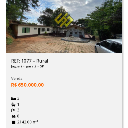
REF: 1077
–
Rural
Jaguari
–
Igaratá
–
SP
Venda:
R$ 650.000,00
3
1
3
8
2142.00 m²