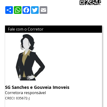
Share
WhatsApp
Facebook
Twitter
Email
Fale com o Corretor
SG Sanches e Gouveia Imoveis
Corretora responsável
CRECI: 035672-J