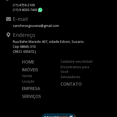
(11) 4759-2109
(11) 9 4030-7443
WhatsApp
E-mail
sanchesegouveia@gmail.com
Endereço
Rua Bahe Macedo 407, cidade Edson, Suzano.
Cep 08665-310
CRECI: 035672 J
HOME
Cadastre seu Imóvel
Encontramos para
IMÓVEIS
Você
Venda
Simuladores
Locação
CONTATO
EMPRESA
SERVIÇOS
DESENVOLVIDO POR