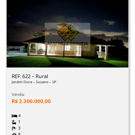
REF: 622
–
Rural
Jardim Dora
–
Suzano
–
SP
Venda:
R$ 2.300.000,00
4
1
3
8