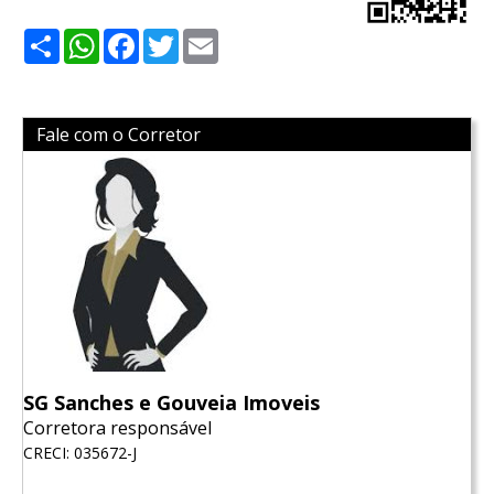
Share
WhatsApp
Facebook
Twitter
Email
Fale com o Corretor
SG Sanches e Gouveia Imoveis
Corretora responsável
CRECI: 035672-J