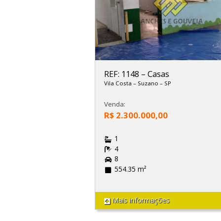
REF: 1148
–
Casas
Vila Costa
–
Suzano
–
SP
Venda:
R$ 2.300.000,00
1
4
8
554.35 m²
Mais informações