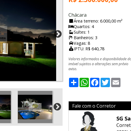
Chácara
Área terreno: 6.000,00 m²
Quartos: 4
Suítes: 1
Banheiros: 3
Vagas: 8
IPTU: R$ 640,78
Valores informados e disponibilidade d
imóvel sujeitos a alterações sem prévio
aviso.
Share
WhatsApp
Facebook
Twitter
Emai
Fale com o Corretor
SG Sa
Corret