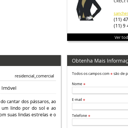
CRECI: 
sanche
(11) 4
(11) 9
Ver to
Obtenha Mais Informaç
Todos os campos com
são de p
*
residencial_comercial
Nome
*
 Imóvel
E-mail
*
 do cantar dos pássaros, ao
 um lindo por do sol e ao
om suas lindas estrelas e o
Telefone
*