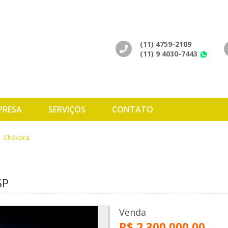
(11) 4759-2109
(11) 9 4030-7443
Wh
PRESA
SERVIÇOS
CONTATO
Chácara
SP
Venda
R$ 2.300.000,00