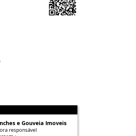
o
l
nches e Gouveia Imoveis
ora responsável