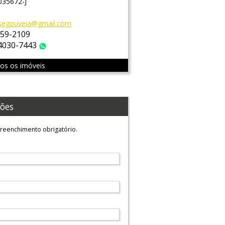
035672-J
segouveia@gmail.com
759-2109
 4030-7443
WhatsApp
dos os imóveis
ões
reenchimento obrigatório.