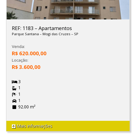
REF: 1183
–
Apartamentos
Parque Santana
–
Mogi das Cruzes
–
SP
Venda:
R$ 620.000,00
Locação:
R$ 3.600,00
3
1
1
1
92.00 m²
Mais informações