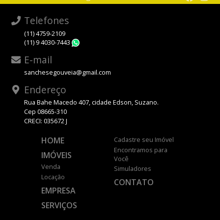
Telefones
(11) 4759-2109
(11) 9 4030-7443
WhatsApp
E-mail
sanchesegouveia@gmail.com
Endereço
Rua Bahe Macedo 407, cidade Edson, Suzano.
Cep 08665-310
CRECI: 035672 J
HOME
Cadastre seu Imóvel
Encontramos para
IMÓVEIS
Você
Venda
Simuladores
Locação
CONTATO
EMPRESA
SERVIÇOS