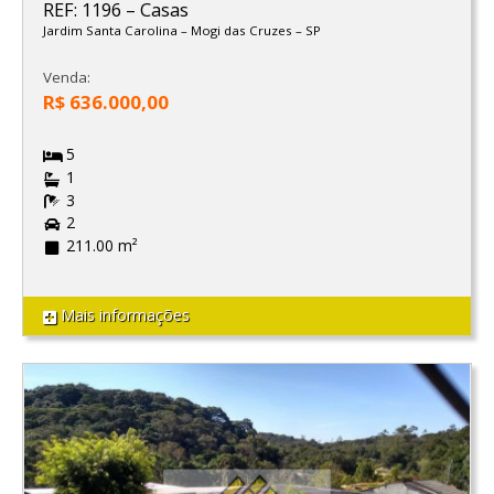
REF: 1196
–
Casas
Jardim Santa Carolina
–
Mogi das Cruzes
–
SP
Venda:
R$ 636.000,00
5
1
3
2
211.00 m²
Mais informações