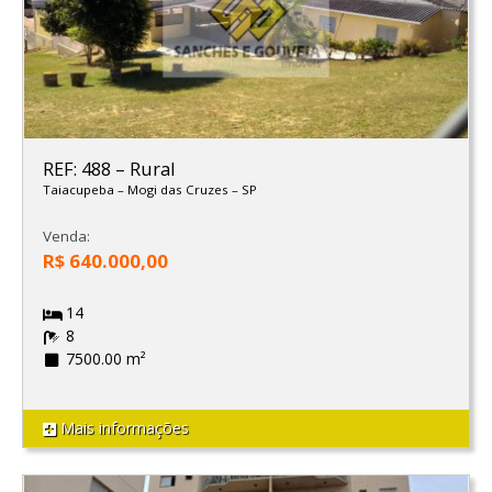
REF: 488
–
Rural
Taiacupeba
–
Mogi das Cruzes
–
SP
Venda:
R$ 640.000,00
14
8
7500.00 m²
Mais informações