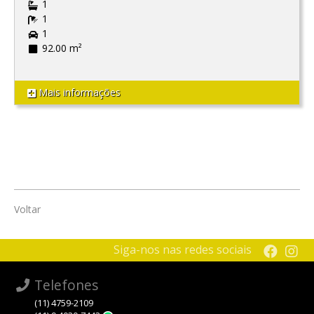
1
1
1
92.00 m²
Mais informações
Voltar
Siga-nos nas redes sociais
Telefones
(11) 4759-2109