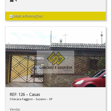
4
Mais informações
REF: 126
–
Casas
Chácara Faggion
–
Suzano
–
SP
Venda: