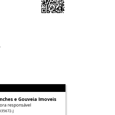
o
l
nches e Gouveia Imoveis
ora responsável
035672-J