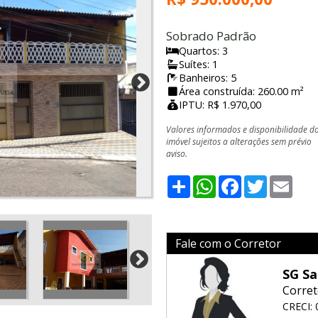
Sobrado Padrão
Quartos: 3
Suítes: 1
Banheiros: 5
Área construída: 260.00 m²
IPTU: R$ 1.970,00
Valores informados e disponibilidade d
imóvel sujeitos a alterações sem prévio
aviso.
Share
WhatsApp
Facebook
Twitter
Emai
Fale com o Corretor
SG Sa
Corret
CRECI: 