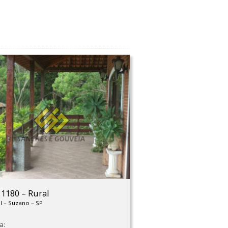
: 1180
–
Rural
el
–
Suzano
–
SP
a: