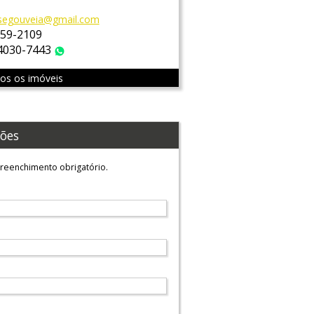
segouveia@gmail.com
759-2109
 4030-7443
WhatsApp
dos os imóveis
ões
reenchimento obrigatório.