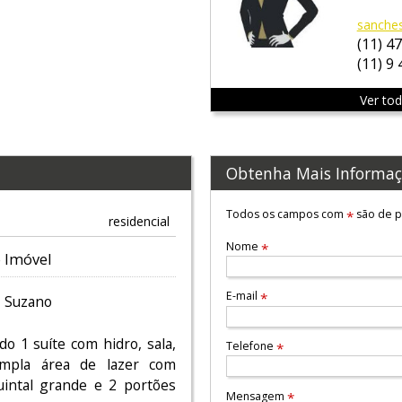
sanche
(11) 4
(11) 9
Ver to
Obtenha Mais Informaç
Todos os campos com
são de p
*
residencial
Nome
*
 Imóvel
E-mail
*
, Suzano
o 1 suíte com hidro, sala,
Telefone
*
ampla área de lazer com
intal grande e 2 portões
Mensagem
*