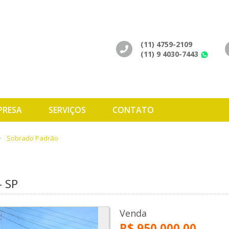
(11) 4759-2109
(11) 9 4030-7443
Wh
PRESA
SERVIÇOS
CONTATO
Sobrado Padrão
– SP
Venda
R$ 950.000,00