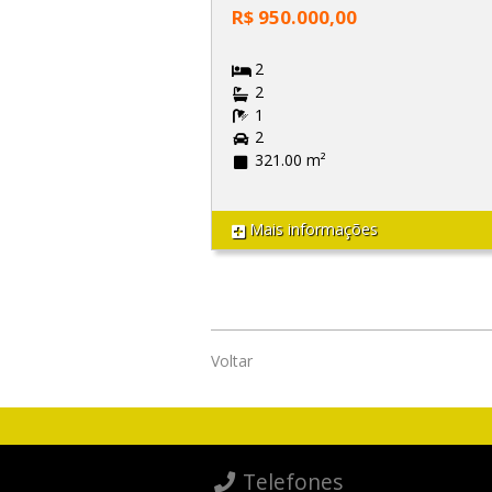
R$ 950.000,00
2
2
1
2
321.00 m²
Mais informações
Voltar
Telefones