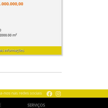
1.000.000,00
0
2000.00 m²
is informações
a-nos nas redes sociais
E
SERVIÇOS