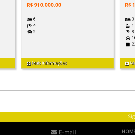
R$ 910.000,00
R$ 
6
3
4
1
5
3
1
2
Mais informações
Ma
Sig
E-mail
HOM